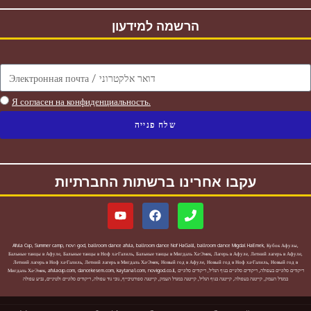
הרשמה למידעון
Я согласен на конфиденциальность.
שלח פנייה
עקבו אחרינו ברשתות החברתיות
Afula Cup
,
Summer camp
,
novו god
,
ballroom dance afula
,
ballroom dance Nof HaGalil
,
ballroom dance Migdal HaEmek
,
Кубок Афулы
,
Бальные танцы в Афуле
,
Бальные танцы в Ноф ха-Галиль
,
Бальные танцы в Мигдаль Ха-Эмек
,
Лагерь в Афуле
,
Летний лагерь в Афуле
,
Летний лагерь в Ноф ха-Галиль
,
Летний лагерь в Мигдаль Ха-Эмек
,
Новый год в Афуле
,
Новый год в Ноф ха-Галиль
,
Новый год в
Мигдаль Ха-Эмек
,
afulacup.com
,
dancekesem.com
,
kaytana1.com
,
novigod.co.il
,
ריקודים סלוניים
,
ריקודים סלוניים בנוף הגליל
,
ריקודים סלוניים בעפולה
גביע עפולה
,
ריקודים סלוניים ולטיניים
,
נובי גוד עפולה
,
קייטנה ספורטיכייף
,
קייטנה במגדל העמק
,
קייטנה בנוף הגליל
,
קייטנה בעפולה
,
במגדל העמק