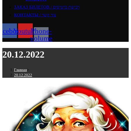
ЗАКАЗ БИЛЕТОВ / רכישת כרטיסים
КОНТАКТЫ / צור קשר
acebook
Youtube
Phone-
volume
20.12.2022
Главная
>
20.12.2022